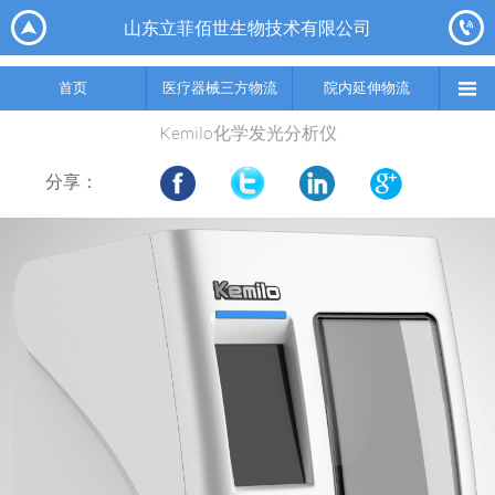






山东立菲佰世生物技术有限公司
首页
医疗器械三方物流
院内延伸物流
实验室集成综合服务
供应链

首页
医疗器械三方物流
院内延伸物流
Kemilo化学发光分析仪
分享：