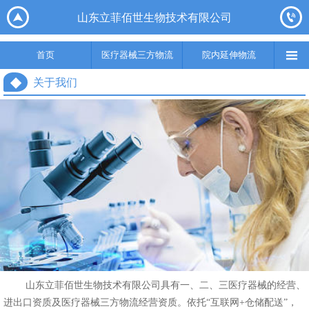






山东立菲佰世生物技术有限公司
首页
医疗器械三方物流
院内延伸物流
实验室集成综合服务
供应链

首页
医疗器械三方物流
院内延伸物流
◆
关于我们
山东立菲佰世生物技术有限公司具有一、二、三医疗器械的经营、
进出口资质及医疗器械三方物流经营资质。依托
“互联网+仓储配送”，